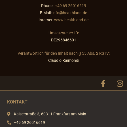
Phone:
+49 69 26016619
E-Mail:
info@healthland.de
Internet:
www.healthland.de
Umsatzsteuer-ID:
DE296846601
Verantwortlich für den Inhalt nach § 55 Abs. 2 RSTV:
Claudio Raimondi
F
I
a
n
c
s
e
t
KONTAKT
b
a
o
g
Kaiserstraße 3, 60311 Frankfurt am Main
o
r
+49 69 26016619