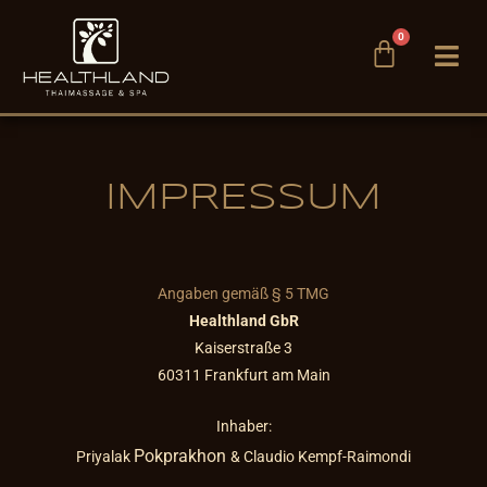
Zum
0
Inhalt
Warenko
springen
IMPRESSUM
Angaben gemäß § 5 TMG
Healthland GbR
Kaiserstraße 3
60311 Frankfurt am Main
Inhaber:
Pokprakhon
Priyalak
& Claudio Kempf-Raimondi