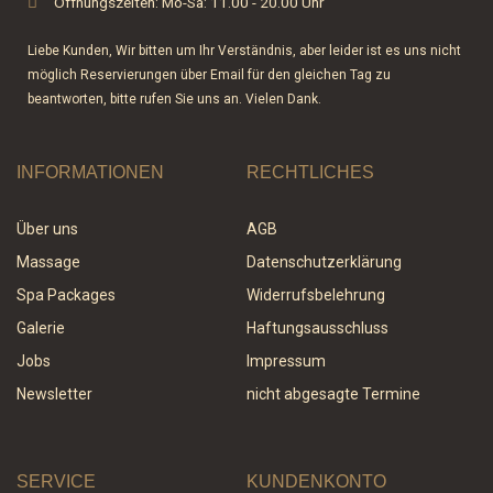
f
Öffnungszeiten: Mo-Sa: 11.00 - 20.00 Uhr
Liebe Kunden, Wir bitten um Ihr Verständnis, aber leider ist es uns nicht
möglich Reservierungen über Email für den gleichen Tag zu
beantworten, bitte rufen Sie uns an. Vielen Dank.
INFORMATIONEN
RECHTLICHES
Über uns
AGB
Massage
Datenschutzerklärung
Spa Packages
Widerrufsbelehrung
Galerie
Haftungsausschluss
Jobs
Impressum
Newsletter
nicht abgesagte Termine
SERVICE
KUNDENKONTO