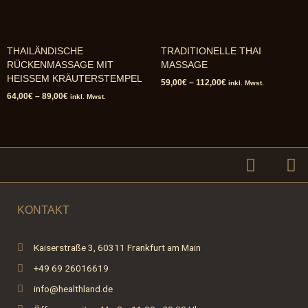
THAILÄNDISCHE
TRADITIONELLE THAI
RÜCKENMASSAGE MIT
MASSAGE
HEISSEM KRÄUTERSTEMPEL
59,00
€
–
112,00
€
inkl. Mwst.
64,00
€
–
89,00
€
inkl. Mwst.
F
I
a
n
c
s
e
t
KONTAKT
b
a
o
g
Kaiserstraße 3, 60311 Frankfurt am Main
o
r
+49 69 26016619
k
a
-
m
info@healthland.de